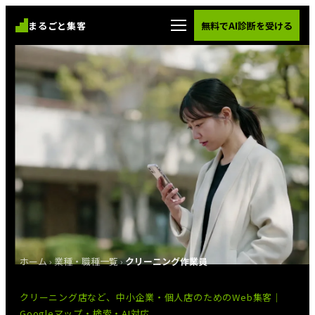
まるごと集客
無料でAI診断を受ける
ホーム
›
業種・職種一覧
›
クリーニング作業員
クリーニング店など、中小企業・個人店のためのWeb集客｜
Googleマップ・検索・AI対応