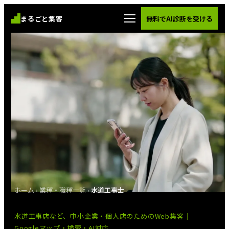
まるごと集客
無料でAI診断を受ける
ホーム
›
業種・職種一覧
›
水道工事士
水道工事店など、中小企業・個人店のためのWeb集客｜
Googleマップ・検索・AI対応