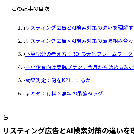
この記事の目次
リスティング広告とAI検索対策の違いを理解す
1
リスティング広告×AI検索対策の最強組み合
2
予算配分の考え方：ROI最大化フレームワーク
3
中小企業向け実践プラン：今月から始める3ス
4
効果測定：何をKPIにするか
5
まとめ：有料×無料の最強タッグ
6
リスティング広告とAI検索対策の違いを