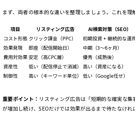
まず、両者の根本的な違いを整理しましょう。これを理
項目
リスティング広告
AI検索対策（SEO）
コスト形態
クリック課金（PPC）
初期投資 + 継続的な運
効果発現
即座（配信開始日）
中期（3〜6ヶ月）
費用対効果
安定（高CPC層）
優秀（成熟後）
資産性
低い（配信停止で消滅）
高い（資産になる）
制御性
高い（キーワード単位）
低い（Google任せ）
重要ポイント：
リスティング広告は「短期的な確実な集客
が増加し続け、SEOだけでは効果が出るまで待たなけれ