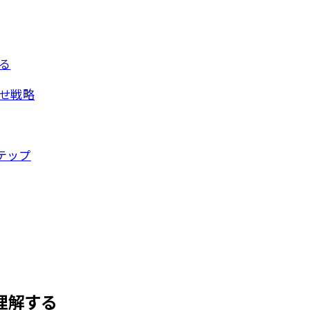
る
わせ戦略
テップ
理解する