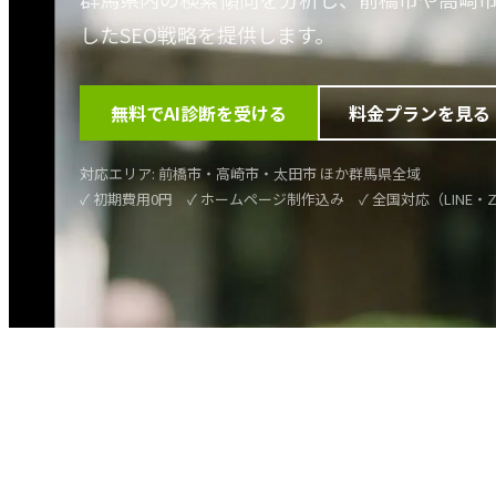
したSEO戦略を提供します。
無料でAI診断を受ける
料金プランを見る
対応エリア:
前橋市・高崎市・太田市
ほか
群馬県
全域
✓ 初期費用0円 ✓ ホームページ制作込み ✓ 全国対応（LINE・