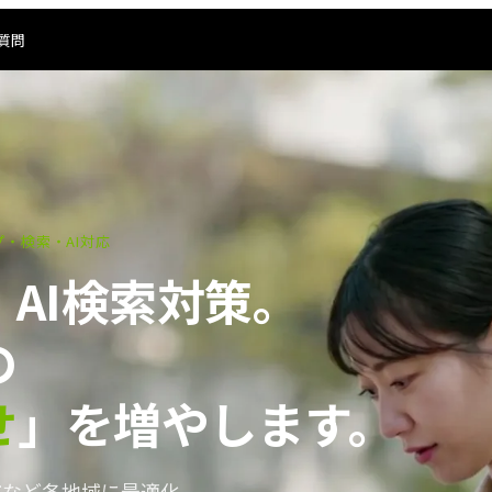
質問
プ・検索・AI対応
・AI検索対策。
の
せ
」を増やします。
市など各地域に最適化