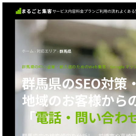
まるごと集客
サービス内容
料金プラン
ご利用の流れ
よくある
ホーム
›
対応エリア
›
群馬県
群馬県の中小企業・個人店のためのWeb集客｜Googleマッ
群馬県
のSEO対策
地域のお客様から
「
電話・問い合わ
群馬県内の検索傾向を分析し、前橋市や高崎