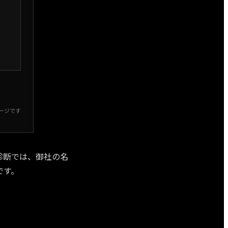
ージです
診断では、御社の名
です。