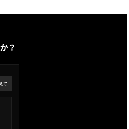
か？
えて