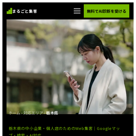
まるごと集客
無料でAI診断を受ける
ホーム
›
対応エリア
›
栃木県
栃木県の中小企業・個人店のためのWeb集客｜Googleマッ
プ・検索・AI対応