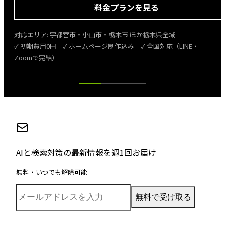
料金プランを見る
対応エリア:
宇都宮市・小山市・栃木市
ほか
栃木県
全域
✓ 初期費用0円 ✓ ホームページ制作込み ✓ 全国対応（LINE・
Zoomで完結）
AIと検索対策の最新情報を週1回お届け
無料・いつでも解除可能
無料で受け取る